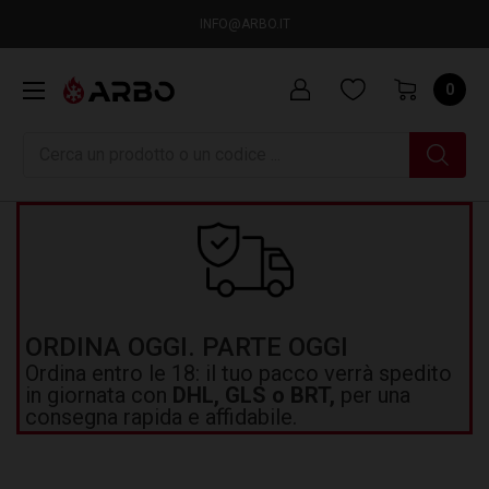
INFO@ARBO.IT
0
Ricerca
ORDINA OGGI. PARTE OGGI
Ordina entro le 18: il tuo pacco verrà spedito
in giornata con
DHL, GLS o BRT,
per una
consegna rapida e affidabile.