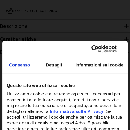
067B3352_SCHEDATECNICA
Descrizione
Caratteristiche
Disponibilità
Consenso
Dettagli
Informazioni sui cookie
Questo sito web utilizza i cookie
Potrebbe anche interessarti
Utilizziamo cookie e altre tecnologie simili necessari per
consentirti di effettuare acquisti, fornirti i nostri servizi e
migliorare le tue esperienze di acquisto,come descritto in
dettaglio nella nostra
Informativa sulla Privacy
. Se
accetti, utilizzeremo i cookie anche per ottimizzare la tua
esperienza di acquisto nei negozi Arbo. É possibile
accettare e gestire le tue preferenze ulteriori, compreso il