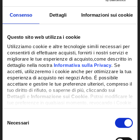
Consenso
Dettagli
Informazioni sui cookie
Questo sito web utilizza i cookie
Utilizziamo cookie e altre tecnologie simili necessari per
ELETTRODO ACCENSIONE THESI
ELE
consentirti di effettuare acquisti, fornirti i nostri servizi e
migliorare le tue esperienze di acquisto,come descritto in
CONDENSING
CO
dettaglio nella nostra
Informativa sulla Privacy
. Se
accetti, utilizzeremo i cookie anche per ottimizzare la tua
61,71€
0,0
esperienza di acquisto nei negozi Arbo. É possibile
+ IVA
accettare e gestire le tue preferenze ulteriori, compreso il
tuo diritto di rifiuto, o saperne di più, cliccando sui
Dettagli
e
Informazione sui Cookie
. Potrai modificare le
DISPONIBILE
NON O
tue preferenze in qualsiasi momento, revocando i Cookie
precedentemente autorizzati, direttamente dalle
impostazioni del tuo browser.
Selezione
Necessari
del
consenso
Network Error