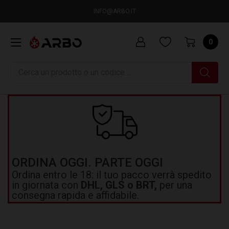
INFO@ARBO.IT
0
Ricerca
ORDINA OGGI. PARTE OGGI
Ordina entro le 18: il tuo pacco verrà spedito
in giornata con
DHL, GLS o BRT,
per una
consegna rapida e affidabile.