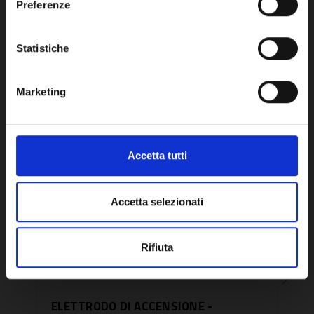
Preferenze
OK
Potrebbe anche interessarti
Statistiche
Marketing
Accetta tutti
Accetta selezionati
Rifiuta
ELETTRODO DI ACCENSIONE -
ELE