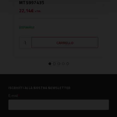
MTS997435
BA
22,14€
0,0
+ IVA
DISPONIBILE
NON O
CONT
ISCRIVITI ALLA NOSTRA NEWSLETTER