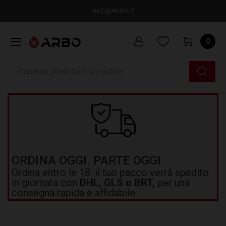
INFO@ARBO.IT
0
Ricerca
ORDINA OGGI. PARTE OGGI
Ordina entro le 18: il tuo pacco verrà spedito
in giornata con
DHL, GLS o BRT,
per una
consegna rapida e affidabile.