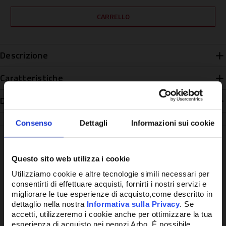
Descrizione
Caratteristiche
Disponibilità
Consenso
Dettagli
Informazioni sui cookie
Questo sito web utilizza i cookie
Potrebbe anche interessarti
Utilizziamo cookie e altre tecnologie simili necessari per
consentirti di effettuare acquisti, fornirti i nostri servizi e
migliorare le tue esperienze di acquisto,come descritto in
dettaglio nella nostra
Informativa sulla Privacy
. Se
accetti, utilizzeremo i cookie anche per ottimizzare la tua
esperienza di acquisto nei negozi Arbo. É possibile