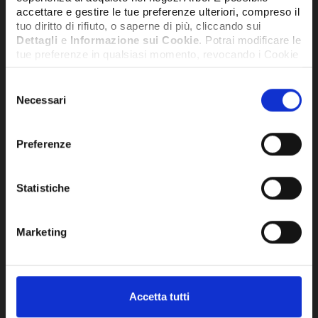
accettare e gestire le tue preferenze ulteriori, compreso il
tuo diritto di rifiuto, o saperne di più, cliccando sui
Dettagli
e
Informazione sui Cookie
. Potrai modificare le
tue preferenze in qualsiasi momento, revocando i Cookie
precedentemente autorizzati, direttamente dalle
impostazioni del tuo browser.
Selezione
Necessari
del
consenso
Network Error
Preferenze
OK
Statistiche
ELETTRODO DI ACCENSIONE E
ELE
RILEVAZIONE DGT HE 20-35 -
HE 
SIME6221641
Marketing
28,77€
38,
+ IVA
Accetta tutti
DISPONIBILE
SU RI