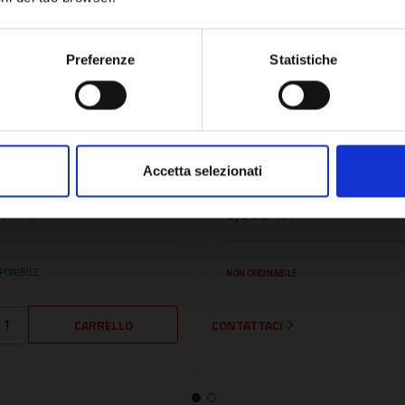
Network Error
OK
Preferenze
Statistiche
U:
BON002961002
SKU:
BA721397600
LETTRODO ACCENSIONE -
ELETTRODO DI
ON002961002
ACCENSIONE -
Accetta selezionati
BA721397600
7,86€
0,00€
+ IVA
+ IVA
PONIBILE
NON ORDINABILE
CONTATTACI