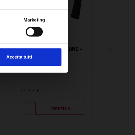
Marketing
SKU:
VIE7839971
SKU:
ROBJLTT058
ELETTRODI ACCENSIONE -
ELETTRODO D
VIE7839971
ACCENSIONE -
Accetta tutti
ROBJLTT058
165,37€
49,29€
+ IVA
+ IVA
DISPONIBILE
DISPONIBILE