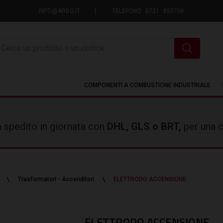
INFO@ARBO.IT
TELEFONO 0721 855706
icerca
COMPONENTI A COMBUSTIONE INDUSTRIALE
rà spedito in giornata con
DHL, GLS o BRT,
per una c
Trasformatori - Accenditori
ELETTRODO ACCENSIONE
ELETTRODO ACCENSIONE