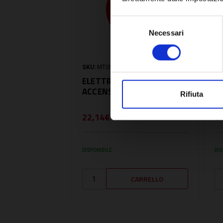
Selezione
Necessari
del
consenso
SKU:
MTS997435
SK
ELETTRODO DI
E
ACCENSIONE - MTS997435
B
Rifiuta
22,14€
6
+ IVA
DISPONIBILE
DIS