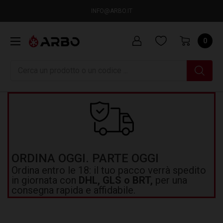
INFO@ARBO.IT
0
Ricerca
ORDINA OGGI. PARTE OGGI
Ordina entro le 18: il tuo pacco verrà spedito
in giornata con
DHL, GLS o BRT,
per una
consegna rapida e affidabile.