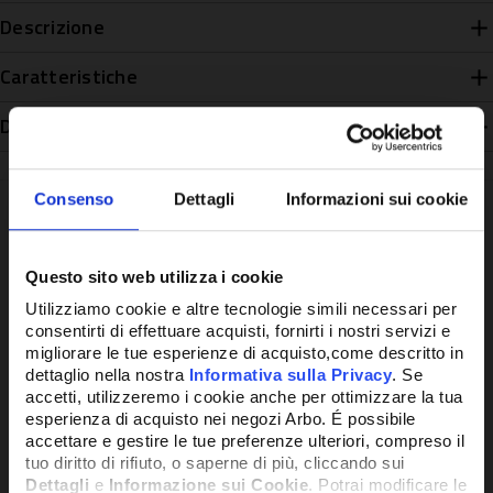
Descrizione
Caratteristiche
Disponibilità
Consenso
Dettagli
Informazioni sui cookie
Potrebbe anche interessarti
Questo sito web utilizza i cookie
Utilizziamo cookie e altre tecnologie simili necessari per
consentirti di effettuare acquisti, fornirti i nostri servizi e
migliorare le tue esperienze di acquisto,come descritto in
dettaglio nella nostra
Informativa sulla Privacy
. Se
accetti, utilizzeremo i cookie anche per ottimizzare la tua
esperienza di acquisto nei negozi Arbo. É possibile
accettare e gestire le tue preferenze ulteriori, compreso il
tuo diritto di rifiuto, o saperne di più, cliccando sui
Dettagli
e
Informazione sui Cookie
. Potrai modificare le