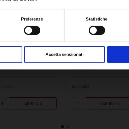
Network Error
OK
Preferenze
Statistiche
U:
MTS65109524
SKU:
ELCO64202636
LETTRODO RILEVAZIONE -
ELETTRODO DI
TS65109524
RILEVAZIONE -
Accetta selezionati
ELCO64202636
1,41€
57,53€
+ IVA
+ IVA
 RICHIESTA
DISPONIBILE