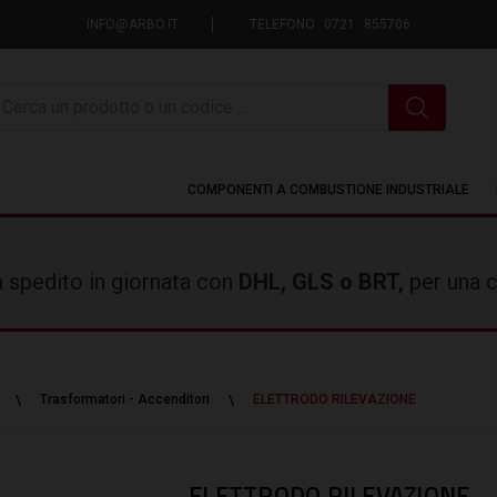
INFO@ARBO.IT
TELEFONO 0721 855706
icerca
COMPONENTI A COMBUSTIONE INDUSTRIALE
rà spedito in giornata con
DHL, GLS o BRT,
per una c
Trasformatori - Accenditori
ELETTRODO RILEVAZIONE
ELETTRODO RILEVAZIONE