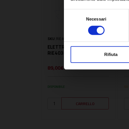
Selezione
Necessari
del
consenso
SKU:
RIE4038697
SK
ELETTRODO RILEVAZIONE -
E
RIE4038697
M
Rifiuta
89,00€
5
+ IVA
DISPONIBILE
SU