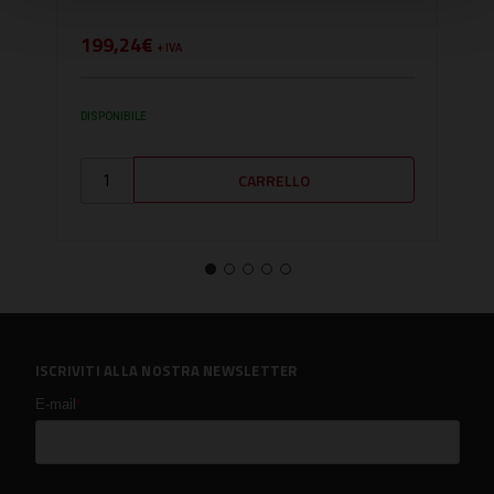
CO
199,24€
243
+ IVA
DISPONIBILE
DISPO
ISCRIVITI ALLA NOSTRA NEWSLETTER