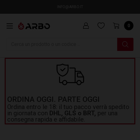
INFO@ARBO.IT
0
Ricerca
ORDINA OGGI. PARTE OGGI
Ordina entro le 18: il tuo pacco verrà spedito
in giornata con
DHL, GLS o BRT,
per una
consegna rapida e affidabile.