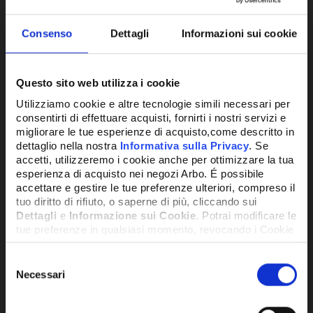
Consenso
Dettagli
Informazioni sui cookie
Questo sito web utilizza i cookie
Utilizziamo cookie e altre tecnologie simili necessari per
ESTRATTORE FUMI 2400 RPM CON
VEN
consentirti di effettuare acquisti, fornirti i nostri servizi e
migliorare le tue esperienze di acquisto,come descritto in
CABLAGGIO
dettaglio nella nostra
Informativa sulla Privacy
. Se
accetti, utilizzeremo i cookie anche per ottimizzare la tua
202,15€
504
esperienza di acquisto nei negozi Arbo. É possibile
+ IVA
accettare e gestire le tue preferenze ulteriori, compreso il
tuo diritto di rifiuto, o saperne di più, cliccando sui
Dettagli
e
Informazione sui Cookie
. Potrai modificare le
DISPONIBILE
DISPO
tue preferenze in qualsiasi momento, revocando i Cookie
precedentemente autorizzati, direttamente dalle
impostazioni del tuo browser.
Selezione
Necessari
del
consenso
Network Error