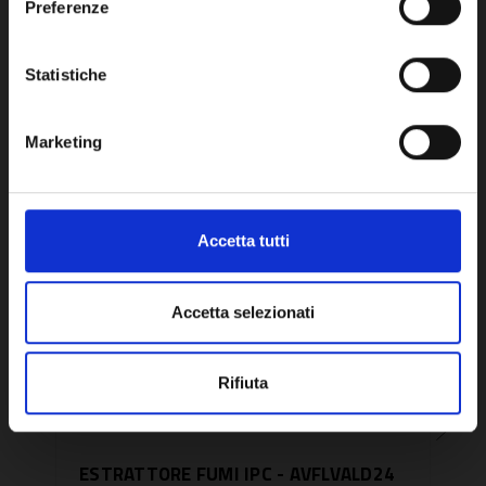
Preferenze
OK
Potrebbe anche interessarti
Statistiche
Marketing
Accetta tutti
Accetta selezionati
Rifiuta
ESTRATTORE FUMI IPC - AVFLVALD24
EST