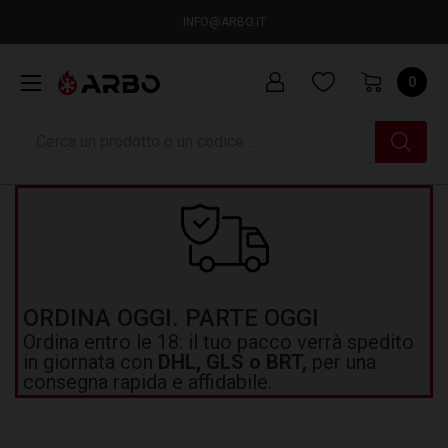
INFO@ARBO.IT
0
Ricerca
ORDINA OGGI. PARTE OGGI
Ordina entro le 18: il tuo pacco verrà spedito
in giornata con
DHL, GLS o BRT,
per una
consegna rapida e affidabile.