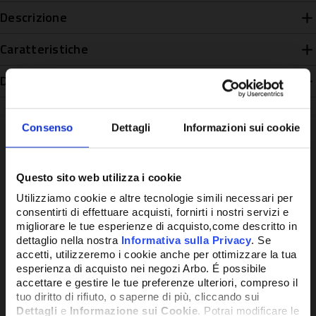
Descrizione
Caratteristiche
Disponibilità
Consenso
Dettagli
Informazioni sui cookie
Potrebbe anche interessarti
Questo sito web utilizza i cookie
Utilizziamo cookie e altre tecnologie simili necessari per
consentirti di effettuare acquisti, fornirti i nostri servizi e
migliorare le tue esperienze di acquisto,come descritto in
dettaglio nella nostra
Informativa sulla Privacy
. Se
accetti, utilizzeremo i cookie anche per ottimizzare la tua
esperienza di acquisto nei negozi Arbo. É possibile
accettare e gestire le tue preferenze ulteriori, compreso il
tuo diritto di rifiuto, o saperne di più, cliccando sui
Dettagli
e
Informazione sui Cookie
. Potrai modificare le