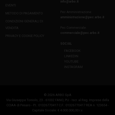
info@arbo.it
EVENTI
Pec Amministrazione:
METODO DI PAGAMENTO
amministrazione@pec.arbo.it
CONDIZIONI GENERALI DI
VENDITA
Pec Commerciale:
commerciale@pec.arbo.it
PRIVACY E COOKIE POLICY
SOCIAL
FACEBOOK
LINKEDIN
YOUTUBE
INSTAGRAM
© 2026 ARBO SpA
Via Giuseppe Toniolo, 23 - 61032 FANO, PU - Iscr. al Reg. Imprese della
CCIAA di Pesaro - P.I.: 01326770417 C.F.: 01326770417 REA n. 123654 -
Capitale Sociale: € 4.000.000,00 i.v.