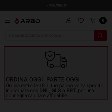
INFO@ARBO.IT
0
Ricerca
ORDINA OGGI. PARTE OGGI
Ordina entro le 18: il tuo pacco verrà spedito
in giornata con
DHL, GLS o BRT,
per una
consegna rapida e affidabile.