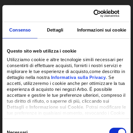
Consenso
Dettagli
Informazioni sui cookie
Questo sito web utilizza i cookie
Utilizziamo cookie e altre tecnologie simili necessari per
consentirti di effettuare acquisti, fornirti i nostri servizi e
migliorare le tue esperienze di acquisto,come descritto in
dettaglio nella nostra
Informativa sulla Privacy
. Se
FILTRO DEIDRATORE CARTUCCIA
accetti, utilizzeremo i cookie anche per ottimizzare la tua
SOLIDA DA 1/4 FILETTATO
esperienza di acquisto nei negozi Arbo. É possibile
accettare e gestire le tue preferenze ulteriori, compreso il
tuo diritto di rifiuto, o saperne di più, cliccando sui
15,45€
+ IVA
Dettagli
e
Informazione sui Cookie
. Potrai modificare le
tue preferenze in qualsiasi momento, revocando i Cookie
precedentemente autorizzati, direttamente dalle
impostazioni del tuo browser.
DISPONIBILE
Selezione
Necessari