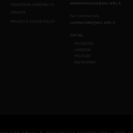
amministrazione@pec.arbo.it
CONDIZIONI GENERALI DI
VENDITA
Pec Commerciale:
PRIVACY E COOKIE POLICY
commerciale@pec.arbo.it
SOCIAL
FACEBOOK
LINKEDIN
YOUTUBE
INSTAGRAM
della CCIAA di Pesaro - P.I.: 01326770417 C.F.: 01326770417 REA n. 123654 - Capi