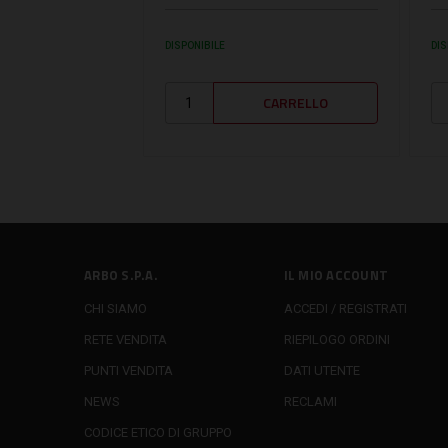
DISPONIBILE
DIS
ARBO S.P.A.
IL MIO ACCOUNT
CHI SIAMO
ACCEDI / REGISTRATI
RETE VENDITA
RIEPILOGO ORDINI
PUNTI VENDITA
DATI UTENTE
NEWS
RECLAMI
CODICE ETICO DI GRUPPO