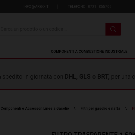
INFO@ARBO.IT
TELEFONO 0721 855706
icerca
COMPONENTI A COMBUSTIONE INDUSTRIALE
rà spedito in giornata con
DHL, GLS o BRT,
per una c
Componenti e Accessori Linee a Gasolio
Filtri per gasolio e nafta
F
FILTRO TRASPARENTE 1 60K