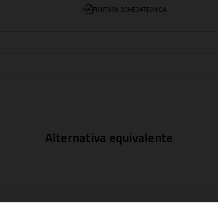
FI60TG38_SCHEDATECNICA
Alternativa equivalente