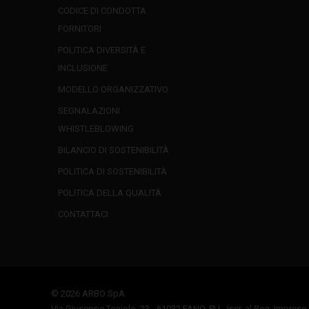
CODICE DI CONDOTTA
FORNITORI
POLITICA DIVERSITÀ E
INCLUSIONE
MODELLO ORGANIZZATIVO
SEGNALAZIONI
WHISTLEBLOWING
BILANCIO DI SOSTENIBILITÀ
POLITICA DI SOSTENIBILITÀ
POLITICA DELLA QUALITÀ
CONTATTACI
© 2026 ARBO SpA
Via Giuseppe Toniolo, 23 - 61032 FANO, PU - Iscr. al Reg. Imprese 