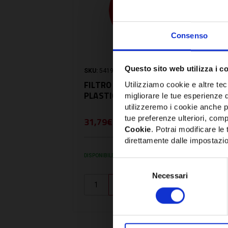
Consenso
Questo sito web utilizza i c
SKU:
5419064
FILTRO 70301/0,1
Utilizziamo cookie e altre tecn
PLASTICA
migliorare le tue esperienze 
utilizzeremo i cookie anche p
tue preferenze ulteriori, compr
31,79€
+ IVA
Cookie
. Potrai modificare l
direttamente dalle impostazio
DISPONIBILE
Selezione
Necessari
del
consenso