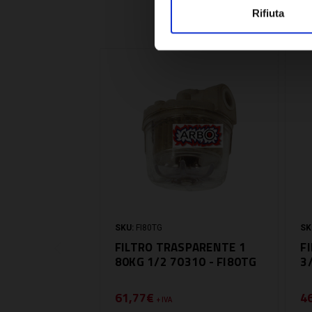
Rifiuta
SKU:
FI80TG
SK
FILTRO TRASPARENTE 1
F
80KG 1/2 70310 - FI80TG
3
61,77€
4
+ IVA