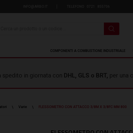
INFO@ARBO.IT
TELEFONO 0721 855706
icerca
COMPONENTI A COMBUSTIONE INDUSTRIALE
rà spedito in giornata con
DHL, GLS o BRT,
per una c
tori
Varie
FLESSOMETRO CON ATTACCO 3/8M X 3/8FC MM 800
FLESSOMETRO CON ATTACCO