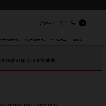
0
ACCEDI
RETE VENDITA
PUNTI VENDITA
CONTATTACI
NEWS
onsegna rapida e affidabile.
 3/8M X 3/8FC MM 800