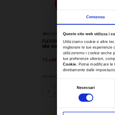
Consenso
Questo sito web utilizza i c
SKU:
5222025
FLESSIBILE 3/8M-3/8FC
Utilizziamo cookie e altre tecn
MM 800
migliorare le tue esperienze 
utilizzeremo i cookie anche p
11,48€
tue preferenze ulteriori, compr
+ IVA
Cookie
. Potrai modificare l
direttamente dalle impostazio
DISPONIBILE
Selezione
Necessari
del
consenso