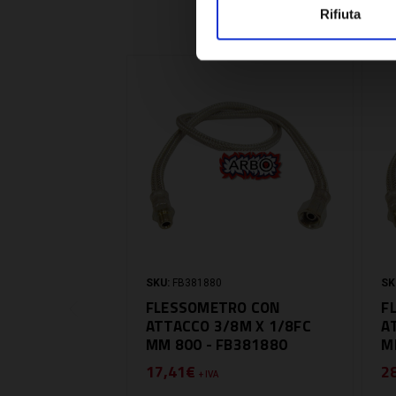
Rifiuta
SKU:
FB381880
SK
FLESSOMETRO CON
F
ATTACCO 3/8M X 1/8FC
A
MM 800 - FB381880
M
17,41€
2
+ IVA