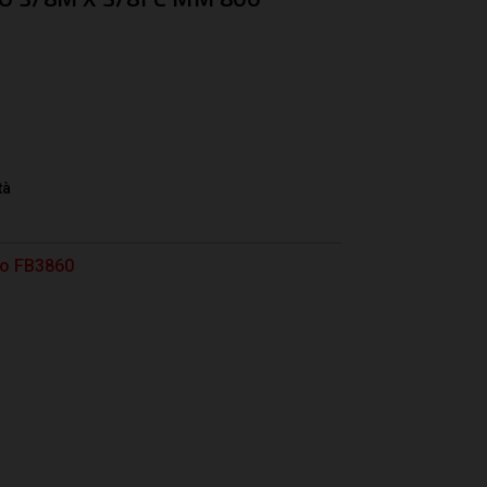
tà
tto FB3860