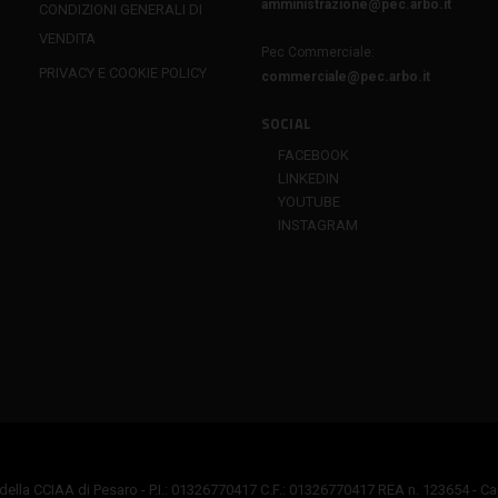
amministrazione@pec.arbo.it
CONDIZIONI GENERALI DI
VENDITA
Pec Commerciale:
PRIVACY E COOKIE POLICY
commerciale@pec.arbo.it
SOCIAL
FACEBOOK
LINKEDIN
YOUTUBE
INSTAGRAM
della CCIAA di Pesaro - P.I.: 01326770417 C.F.: 01326770417 REA n. 123654 - Capi