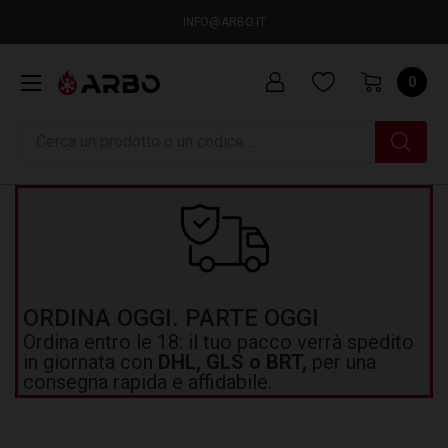
INFO@ARBO.IT
0
Ricerca
ORDINA OGGI. PARTE OGGI
Ordina entro le 18: il tuo pacco verrà spedito
in giornata con
DHL, GLS o BRT,
per una
consegna rapida e affidabile.