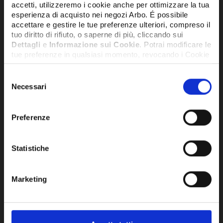
accetti, utilizzeremo i cookie anche per ottimizzare la tua
esperienza di acquisto nei negozi Arbo. É possibile
accettare e gestire le tue preferenze ulteriori, compreso il
tuo diritto di rifiuto, o saperne di più, cliccando sui
Dettagli
e
Informazione sui Cookie
. Potrai modificare le
tue preferenze in qualsiasi momento, revocando i Cookie
precedentemente autorizzati, direttamente dalle
impostazioni del tuo browser.
Selezione
Necessari
del
consenso
Network Error
Preferenze
OK
Statistiche
GIUNTO E-PRESS DN15 PER ACQUA E
MAN
Marketing
SOLARE (CONFEZIONE DA 10 PEZZI) -
ACQ
A03001006620
PEZ
219,92€
291
+ IVA