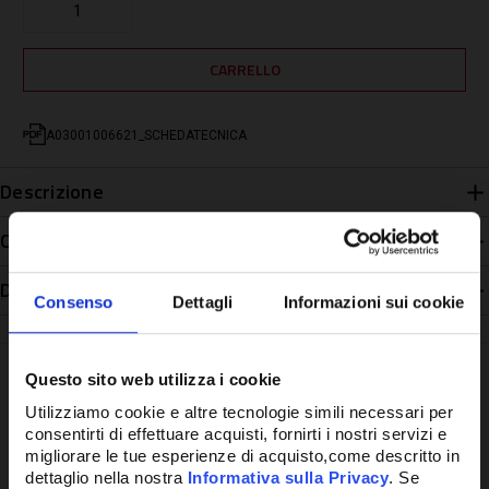
A03001006621_SCHEDATECNICA
Descrizione
Caratteristiche
Disponibilità
Consenso
Dettagli
Informazioni sui cookie
Questo sito web utilizza i cookie
Utilizziamo cookie e altre tecnologie simili necessari per
consentirti di effettuare acquisti, fornirti i nostri servizi e
Potrebbe anche interessarti
migliorare le tue esperienze di acquisto,come descritto in
dettaglio nella nostra
Informativa sulla Privacy
. Se