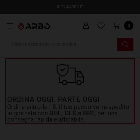
INFO@ARBO.IT
0
Ricerca
ORDINA OGGI. PARTE OGGI
Ordina entro le 18: il tuo pacco verrà spedito
in giornata con
DHL, GLS o BRT,
per una
consegna rapida e affidabile.