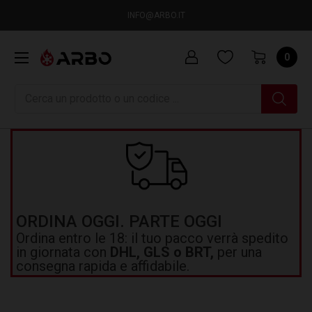
INFO@ARBO.IT
0
Ricerca
ORDINA OGGI. PARTE OGGI
Ordina entro le 18: il tuo pacco verrà spedito
in giornata con
DHL, GLS o BRT,
per una
consegna rapida e affidabile.