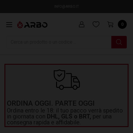
INFO@ARBO.IT
0
Ricerca
ORDINA OGGI. PARTE OGGI
Ordina entro le 18: il tuo pacco verrà spedito
in giornata con
DHL, GLS o BRT,
per una
consegna rapida e affidabile.