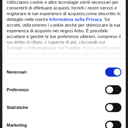
Utilizziamo cookie e altre tecnologie simili necessari per
consentirti di effettuare acquisti, fornirti i nostri servizi e
migliorare le tue esperienze di acquisto,come descritto in
dettaglio nella nostra
Informativa sulla Privacy
. Se
accetti, utilizzeremo i cookie anche per ottimizzare la tua
esperienza di acquisto nei negozi Arbo. É possibile
accettare e gestire le tue preferenze ulteriori, compreso il
tuo diritto di rifiuto, o saperne di più, cliccando sui
Dettagli
e
Informazione sui Cookie
. Potrai modificare le
tue preferenze in qualsiasi momento, revocando i Cookie
precedentemente autorizzati, direttamente dalle
impostazioni del tuo browser.
Selezione
SKU:
5012968
Necessari
del
GRIGLIA UNITA' ESTERNA - 5012968
consenso
Network Error
73,83€
+ IVA
Preferenze
OK
DISPONIBILE
Statistiche
Marketing