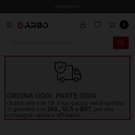
INFO@ARBO.IT
0
Ricerca
ORDINA OGGI. PARTE OGGI
Ordina entro le 18: il tuo pacco verrà spedito
in giornata con
DHL, GLS o BRT,
per una
consegna rapida e affidabile.