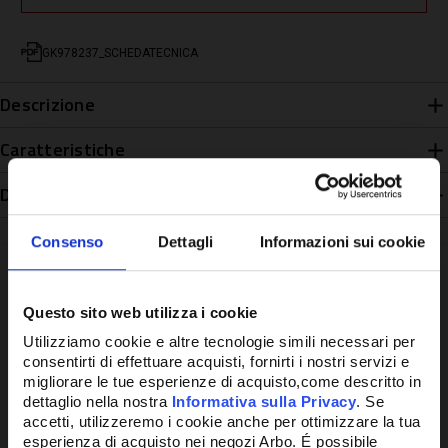
GK978237_SCHEDATECNICA
Descrizione
Caratteristiche
Disponibilità
Consenso
Dettagli
Informazioni sui cookie
Questo sito web utilizza i cookie
Potrebbe anche interessarti
Utilizziamo cookie e altre tecnologie simili necessari per
consentirti di effettuare acquisti, fornirti i nostri servizi e
migliorare le tue esperienze di acquisto,come descritto in
dettaglio nella nostra
Informativa sulla Privacy
. Se
accetti, utilizzeremo i cookie anche per ottimizzare la tua
esperienza di acquisto nei negozi Arbo. É possibile