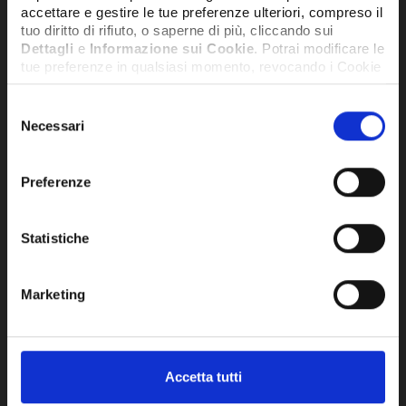
accettare e gestire le tue preferenze ulteriori, compreso il
tuo diritto di rifiuto, o saperne di più, cliccando sui
Dettagli
e
Informazione sui Cookie
. Potrai modificare le
tue preferenze in qualsiasi momento, revocando i Cookie
precedentemente autorizzati, direttamente dalle
impostazioni del tuo browser.
Selezione
Necessari
del
consenso
Network Error
Preferenze
OK
Statistiche
TUBO IN POLIETILENE PE-RT 17x2 (1
TUB
ROTOLO DA 240MT) - GK978235
ROT
Marketing
2,13€
2,1
+ IVA
DISPONIBILE
DISPO
Accetta tutti