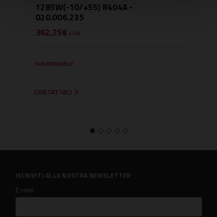
1285W(-10/+55) R404A -
15.
020.006.235
373
362,25€
+ IVA
SU RI
NON ORDINABILE
CONTATTACI
ISCRIVITI ALLA NOSTRA NEWSLETTER