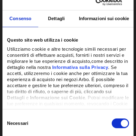
Consenso
Dettagli
Informazioni sui cookie
Questo sito web utilizza i cookie
Utilizziamo cookie e altre tecnologie simili necessari per
consentirti di effettuare acquisti, fornirti i nostri servizi e
COMPRESSORE ERMETICO EMBRACO
migliorare le tue esperienze di acquisto,come descritto in
CC.9,27 LBP R134A
dettaglio nella nostra
Informativa sulla Privacy
. Se
accetti, utilizzeremo i cookie anche per ottimizzare la tua
esperienza di acquisto nei negozi Arbo. É possibile
374,15€
accettare e gestire le tue preferenze ulteriori, compreso il
+ IVA
tuo diritto di rifiuto, o saperne di più, cliccando sui
Dettagli
e
Informazione sui Cookie
. Potrai modificare le
tue preferenze in qualsiasi momento, revocando i Cookie
DISPONIBILE
precedentemente autorizzati, direttamente dalle
impostazioni del tuo browser.
Selezione
Necessari
del
consenso