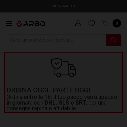
INFO@ARBO.IT
0
Ricerca
ORDINA OGGI. PARTE OGGI
Ordina entro le 18: il tuo pacco verrà spedito
in giornata con
DHL, GLS o BRT,
per una
consegna rapida e affidabile.