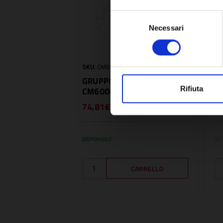
Selezione
Necessari
del
consenso
SKU:
CM60000845
SK
GRUPPO RITORNO -
G
Rifiuta
CM60000845
I
74,81€
3
+ IVA
DISPONIBILE
SU