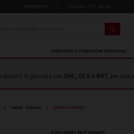
INFO@ARBO.IT
TELEFONO 0721 855706
icerca
COMPONENTI A COMBUSTIONE INDUSTRIALE
rà spedito in giornata con
DHL, GLS o BRT,
per una c
Valvole - Rubinetti
GRUPPO RITORNO
GRUPPO RITORNO