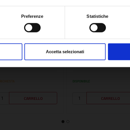
OK
Preferenze
Statistiche
U:
ITH823000027
SKU:
MTS65104335
RUPPO RITORNO -
GRUPPO DI RITORNO -
Accetta selezionati
TH823000027
MTS65104335
7,40€
145,30€
+ IVA
+ IVA
 RICHIESTA
DISPONIBILE