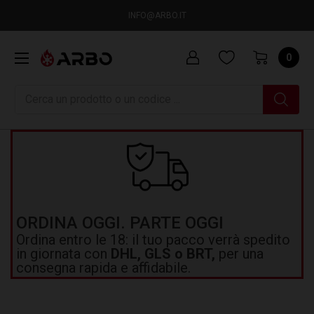
INFO@ARBO.IT
0
Ricerca
ORDINA OGGI. PARTE OGGI
Ordina entro le 18: il tuo pacco verrà spedito
in giornata con
DHL, GLS o BRT,
per una
consegna rapida e affidabile.