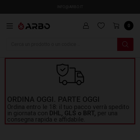
INFO@ARBO.IT
0
Ricerca
ORDINA OGGI. PARTE OGGI
Ordina entro le 18: il tuo pacco verrà spedito
in giornata con
DHL, GLS o BRT,
per una
consegna rapida e affidabile.