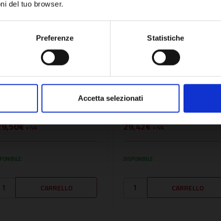
ni del tuo browser.
Network Error
OK
Preferenze
Statistiche
U:
070173001501
SKU:
070122000701
HIAVE GIRATUBI SVEDESI
CHIAVE A BUSSOLA
 1/2 X 425 MM SERIE I01
IMPUGNATURA A T 7 X 2
Accetta selezionati
 070173001501
MM SERIE K20 -
070122000701
29,50€
29,42€
+ IVA
+ IVA
PONIBILE
DISPONIBILE