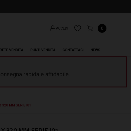
0
ACCEDI
RETE VENDITA
PUNTI VENDITA
CONTATTACI
NEWS
onsegna rapida e affidabile.
X 320 MM SERIE I01
 X 320 MM SERIE I01