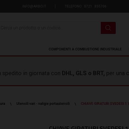
INFO@ARBO.IT
TELEFONO 0721 855706
icerca
COMPONENTI A COMBUSTIONE INDUSTRIALE
rà spedito in giornata con
DHL, GLS o BRT,
per una c
ura
Utensili vari - valigie portautensili
CHIAVE GIRATUBI SVEDESI 1 
CHIAVE GIRATUBI SVEDESI 1