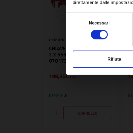
direttamente dalle impostazio
Selezione
Necessari
del
consenso
SKU:
070173002001
SK
CHIAVE GIRATUBI SVEDESI
C
2 X 555 MM SERIE I01 -
1
Rifiuta
070173002001
-
198,36€
1
+ IVA
DISPONIBILE
DIS