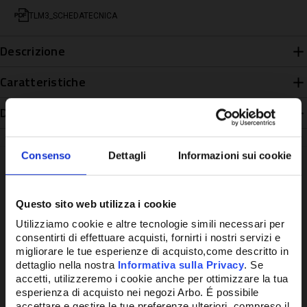
TLM3_SCHEDATECNICA
Descrizione
Caratteristiche
Disponibilità
Consenso
Dettagli
Informazioni sui cookie
Questo sito web utilizza i cookie
Potrebbe anche interessarti
Utilizziamo cookie e altre tecnologie simili necessari per
consentirti di effettuare acquisti, fornirti i nostri servizi e
migliorare le tue esperienze di acquisto,come descritto in
dettaglio nella nostra
Informativa sulla Privacy
. Se
accetti, utilizzeremo i cookie anche per ottimizzare la tua
esperienza di acquisto nei negozi Arbo. É possibile
accettare e gestire le tue preferenze ulteriori, compreso il