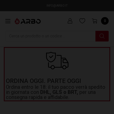
INFO@ARBO.IT
0
Ricerca
ORDINA OGGI. PARTE OGGI
Ordina entro le 18: il tuo pacco verrà spedito
in giornata con
DHL, GLS o BRT,
per una
consegna rapida e affidabile.