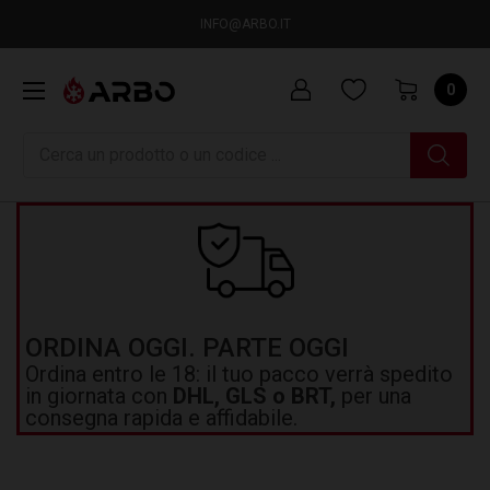
INFO@ARBO.IT
0
Ricerca
ORDINA OGGI. PARTE OGGI
Ordina entro le 18: il tuo pacco verrà spedito
in giornata con
DHL, GLS o BRT,
per una
consegna rapida e affidabile.