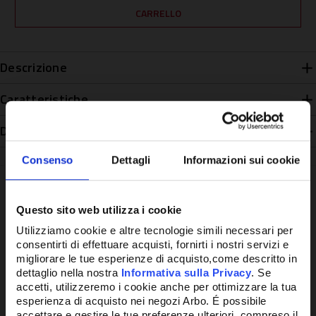
Descrizione
Caratteristiche
Disponibilità
Consenso
Dettagli
Informazioni sui cookie
Questo sito web utilizza i cookie
Potrebbe anche interessarti
Utilizziamo cookie e altre tecnologie simili necessari per
consentirti di effettuare acquisti, fornirti i nostri servizi e
migliorare le tue esperienze di acquisto,come descritto in
dettaglio nella nostra
Informativa sulla Privacy
. Se
accetti, utilizzeremo i cookie anche per ottimizzare la tua
esperienza di acquisto nei negozi Arbo. É possibile
accettare e gestire le tue preferenze ulteriori, compreso il