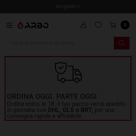
INFO@ARBO.IT
0
Ricerca
ORDINA OGGI. PARTE OGGI
Ordina entro le 18: il tuo pacco verrà spedito
in giornata con
DHL, GLS o BRT,
per una
consegna rapida e affidabile.