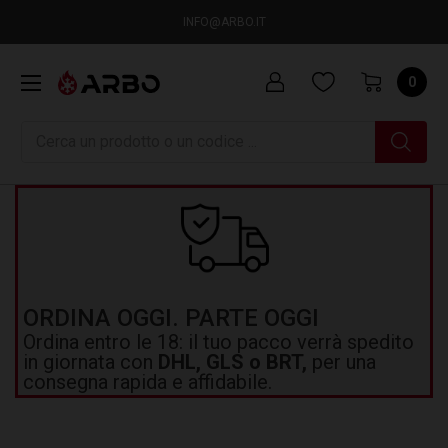
INFO@ARBO.IT
0
Ricerca
ORDINA OGGI. PARTE OGGI
Ordina entro le 18: il tuo pacco verrà spedito
in giornata con
DHL, GLS o BRT,
per una
consegna rapida e affidabile.