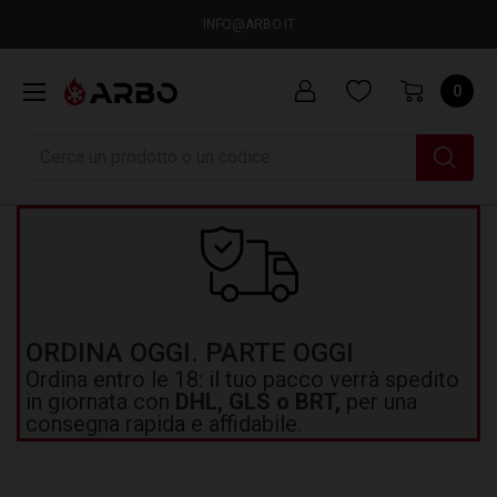
INFO@ARBO.IT
0
Ricerca
ORDINA OGGI. PARTE OGGI
Ordina entro le 18: il tuo pacco verrà spedito
in giornata con
DHL, GLS o BRT,
per una
consegna rapida e affidabile.