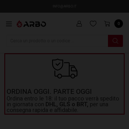
INFO@ARBO.IT
0
Ricerca
ORDINA OGGI. PARTE OGGI
Ordina entro le 18: il tuo pacco verrà spedito
in giornata con
DHL, GLS o BRT,
per una
consegna rapida e affidabile.