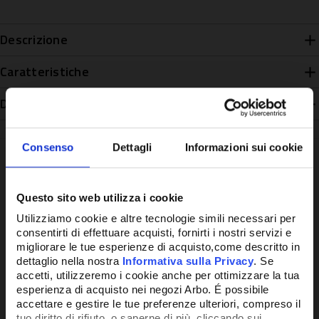
Descrizione
Caratteristiche
Disponibilità
Consenso
Dettagli
Informazioni sui cookie
Questo sito web utilizza i cookie
Potrebbe anche interessarti
Utilizziamo cookie e altre tecnologie simili necessari per
consentirti di effettuare acquisti, fornirti i nostri servizi e
migliorare le tue esperienze di acquisto,come descritto in
dettaglio nella nostra
Informativa sulla Privacy
. Se
accetti, utilizzeremo i cookie anche per ottimizzare la tua
esperienza di acquisto nei negozi Arbo. É possibile
accettare e gestire le tue preferenze ulteriori, compreso il
tuo diritto di rifiuto, o saperne di più, cliccando sui