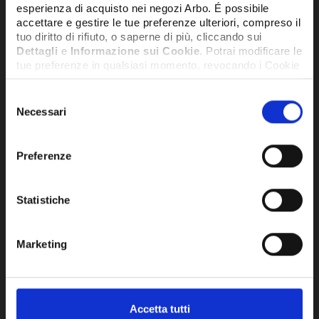
esperienza di acquisto nei negozi Arbo. É possibile
accettare e gestire le tue preferenze ulteriori, compreso il
tuo diritto di rifiuto, o saperne di più, cliccando sui
Dettagli
e
Informazione sui Cookie
. Potrai modificare le
tue preferenze in qualsiasi momento, revocando i Cookie
precedentemente autorizzati, direttamente dalle
impostazioni del tuo browser.
Selezione
Necessari
del
consenso
Network Error
Preferenze
OK
Statistiche
KIT CON 10 DADI (W-S) FEMMINA DA
KIT
1/2 CON GUARNIZIONE PER TUBO TRR
CON
Marketing
D.12 - DFRR12KIT10
D.1
26,23€
20,
+ IVA
Accetta tutti
DISPONIBILE
DISPO