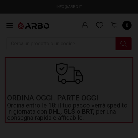
INFO@ARBO.IT
0
Ricerca
ORDINA OGGI. PARTE OGGI
Ordina entro le 18: il tuo pacco verrà spedito
in giornata con
DHL, GLS o BRT,
per una
consegna rapida e affidabile.