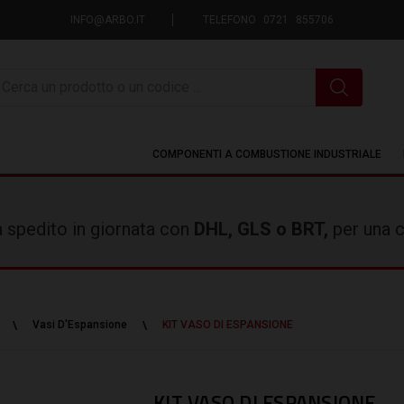
INFO@ARBO.IT
TELEFONO 0721 855706
icerca
COMPONENTI A COMBUSTIONE INDUSTRIALE
rà spedito in giornata con
DHL, GLS o BRT,
per una c
Vasi D'Espansione
KIT VASO DI ESPANSIONE
KIT VASO DI ESPANSIONE