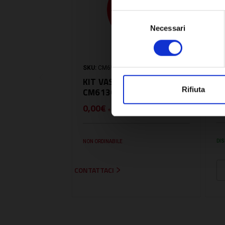
Selezione
Necessari
del
consenso
SKU:
CM61305469
SK
KIT VASO ESPANSIONE -
K
Rifiuta
CM61305469
R
1
0,00€
+ IVA
DIS
NON ORDINABILE
CONTATTACI