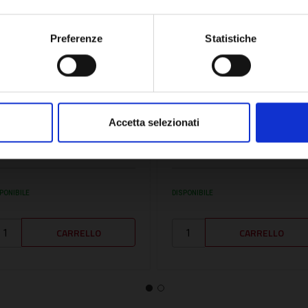
OK
Preferenze
Statistiche
U:
ROC122155370
SKU:
FER39815840
IT VASO ESPANSIONE -
KIT VASO ESPANSIONE 3
Accetta selezionati
OC122155370
- FER39815840
09,84€
168,20€
+ IVA
+ IVA
PONIBILE
DISPONIBILE