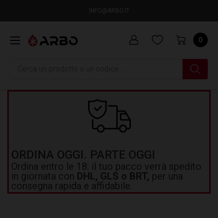
INFO@ARBO.IT
0
Ricerca
ORDINA OGGI. PARTE OGGI
Ordina entro le 18: il tuo pacco verrà spedito
in giornata con
DHL, GLS o BRT,
per una
consegna rapida e affidabile.