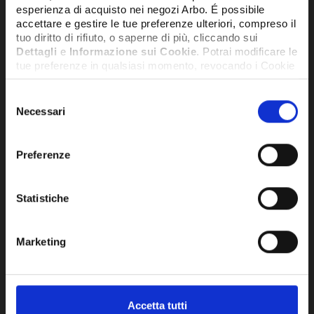
esperienza di acquisto nei negozi Arbo. É possibile
accettare e gestire le tue preferenze ulteriori, compreso il
tuo diritto di rifiuto, o saperne di più, cliccando sui
Dettagli
e
Informazione sui Cookie
. Potrai modificare le
tue preferenze in qualsiasi momento, revocando i Cookie
precedentemente autorizzati, direttamente dalle
impostazioni del tuo browser.
Selezione
Necessari
del
consenso
Network Error
Preferenze
OK
Statistiche
MODULO PRODUZIONE ACS
MOD
ISTANTANEA DA 20 LT/MIN -
IST
Marketing
MX140ACS
MX
1.474,20€
4.2
+ IVA
Accetta tutti