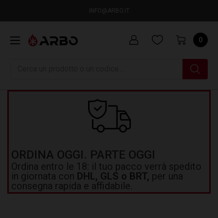
INFO@ARBO.IT
0
Ricerca
ORDINA OGGI. PARTE OGGI
Ordina entro le 18: il tuo pacco verrà spedito
in giornata con
DHL, GLS o BRT,
per una
consegna rapida e affidabile.