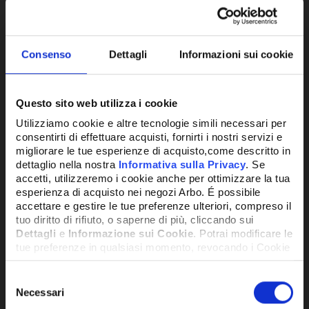
Consenso
Dettagli
Informazioni sui cookie
Questo sito web utilizza i cookie
Utilizziamo cookie e altre tecnologie simili necessari per
consentirti di effettuare acquisti, fornirti i nostri servizi e
migliorare le tue esperienze di acquisto,come descritto in
SERVOMOTORE LK 100
dettaglio nella nostra
Informativa sulla Privacy
. Se
SMARTCOMFORT 24 V CON SONDA 1M
accetti, utilizzeremo i cookie anche per ottimizzare la tua
esperienza di acquisto nei negozi Arbo. É possibile
accettare e gestire le tue preferenze ulteriori, compreso il
806,60€
+ IVA
tuo diritto di rifiuto, o saperne di più, cliccando sui
Dettagli
e
Informazione sui Cookie
. Potrai modificare le
tue preferenze in qualsiasi momento, revocando i Cookie
precedentemente autorizzati, direttamente dalle
SU RICHIESTA
impostazioni del tuo browser.
Selezione
Necessari
del