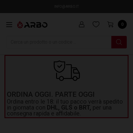
INFO@ARBO.IT
0
Ricerca
ORDINA OGGI. PARTE OGGI
Ordina entro le 18: il tuo pacco verrà spedito
in giornata con
DHL, GLS o BRT,
per una
consegna rapida e affidabile.