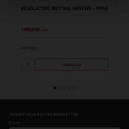
REGOLATORE MOTORE HR92WE - HR92
KIT
HR
168,89€
577
+ IVA
DISPONIBILE
DISPO
ISCRIVITI ALLA NOSTRA NEWSLETTER