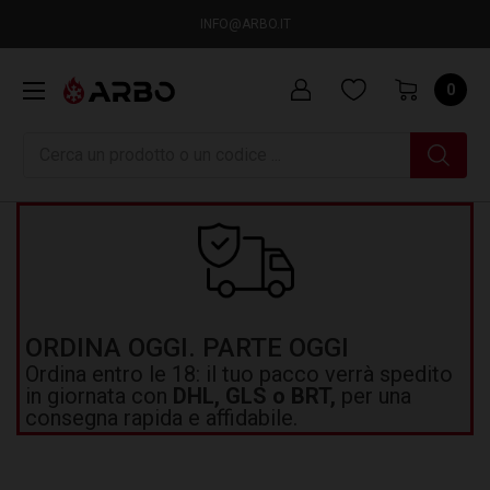
INFO@ARBO.IT
0
Ricerca
ORDINA OGGI. PARTE OGGI
Ordina entro le 18: il tuo pacco verrà spedito
in giornata con
DHL, GLS o BRT,
per una
consegna rapida e affidabile.