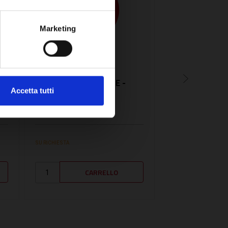
Marketing
SKU:
VL0020240270
SKU:
MTS65115657
PANNELLO FRONTALE -
PANNELLO FR
Accetta tutti
VL0020240270
MTS6511565
113,34€
25,85€
+ IVA
+ IVA
SU RICHIESTA
SU RICHIESTA