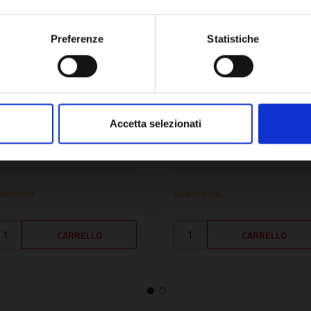
OK
Preferenze
Statistiche
U:
SIME6325030
SKU:
SDS10118
ANNELLO FRONTALE -
PANNELLO FRONTALE -
Accetta selezionati
IME6325030
SDS10118
2,80€
72,73€
+ IVA
+ IVA
 RICHIESTA
SU RICHIESTA