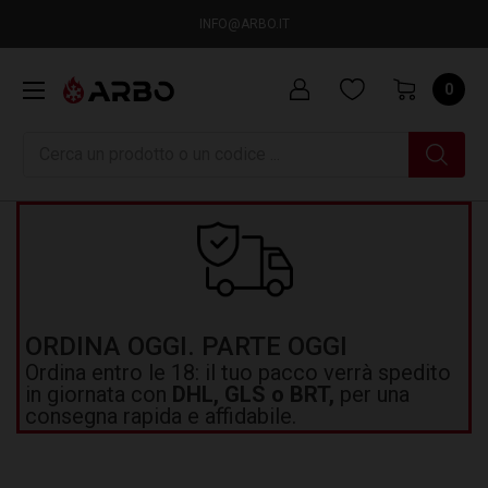
INFO@ARBO.IT
0
Ricerca
ORDINA OGGI. PARTE OGGI
Ordina entro le 18: il tuo pacco verrà spedito
in giornata con
DHL, GLS o BRT,
per una
consegna rapida e affidabile.