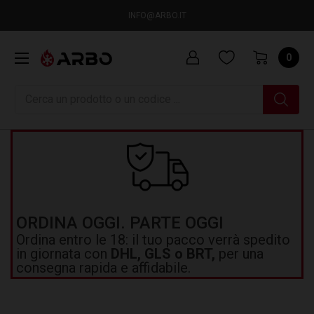
INFO@ARBO.IT
0
Ricerca
ORDINA OGGI. PARTE OGGI
Ordina entro le 18: il tuo pacco verrà spedito
in giornata con
DHL, GLS o BRT,
per una
consegna rapida e affidabile.