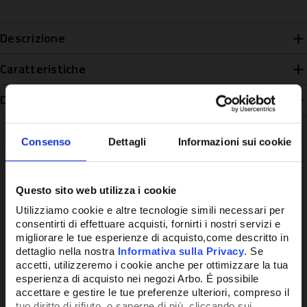
Descrizione
Caratteristiche
Disponibilità
Consenso
Dettagli
Informazioni sui cookie
Questo sito web utilizza i cookie
Potrebbe anche interessarti
Utilizziamo cookie e altre tecnologie simili necessari per
consentirti di effettuare acquisti, fornirti i nostri servizi e
migliorare le tue esperienze di acquisto,come descritto in
dettaglio nella nostra
Informativa sulla Privacy
. Se
accetti, utilizzeremo i cookie anche per ottimizzare la tua
esperienza di acquisto nei negozi Arbo. É possibile
accettare e gestire le tue preferenze ulteriori, compreso il
tuo diritto di rifiuto, o saperne di più, cliccando sui