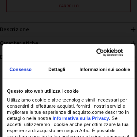
Descrizione
Caratteristiche
Disponibilità
Consenso
Dettagli
Informazioni sui cookie
Questo sito web utilizza i cookie
Potrebbe anche interessarti
Utilizziamo cookie e altre tecnologie simili necessari per
consentirti di effettuare acquisti, fornirti i nostri servizi e
migliorare le tue esperienze di acquisto,come descritto in
dettaglio nella nostra
Informativa sulla Privacy
. Se
accetti, utilizzeremo i cookie anche per ottimizzare la tua
esperienza di acquisto nei negozi Arbo. É possibile
accettare e gestire le tue preferenze ulteriori, compreso il