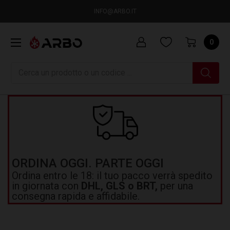
INFO@ARBO.IT
0
Ricerca
ORDINA OGGI. PARTE OGGI
Ordina entro le 18: il tuo pacco verrà spedito
in giornata con
DHL, GLS o BRT,
per una
consegna rapida e affidabile.