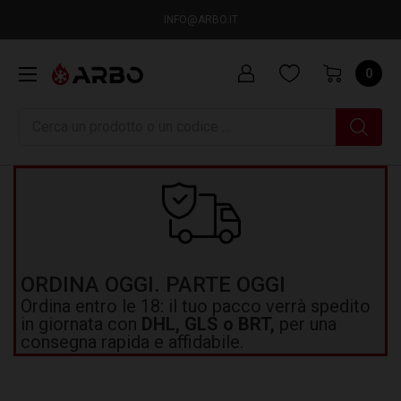
INFO@ARBO.IT
0
Ricerca
ORDINA OGGI. PARTE OGGI
Ordina entro le 18: il tuo pacco verrà spedito
in giornata con
DHL, GLS o BRT,
per una
consegna rapida e affidabile.