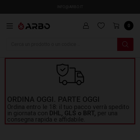
INFO@ARBO.IT
0
Ricerca
ORDINA OGGI. PARTE OGGI
Ordina entro le 18: il tuo pacco verrà spedito
in giornata con
DHL, GLS o BRT,
per una
consegna rapida e affidabile.