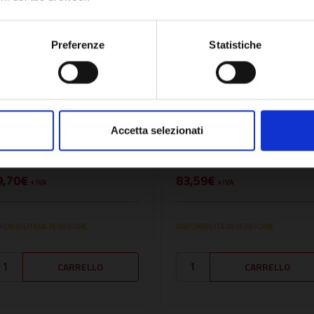
OK
Preferenze
Statistiche
U:
625100
SKU:
LPR/5
RESSOSTATO DI MINIMA
PRESSOSTATO RIARMO
 RIARMO MANUALE.
MANUALE MODELLO ISPE
Accetta selezionati
RESSIONE MASSIMA 5
0.5-1.7 BAR - LPR/5
AR - 625100
9,70€
83,59€
+ IVA
+ IVA
PONIBILITÀ DA VERIFICARE
DISPONIBILITÀ DA VERIFICARE