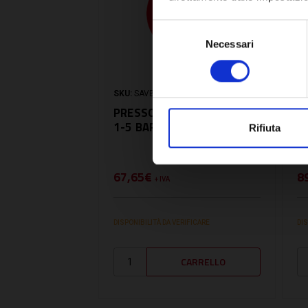
Selezione
Necessari
del
consenso
SKU:
SAVBI1502111
SK
PRESSOSTATO PMR/5-R2
P
1-5 BAR - SAVBI1502111
A
Rifiuta
P
B
67,65€
8
+ IVA
DISPONIBILITÀ DA VERIFICARE
DIS