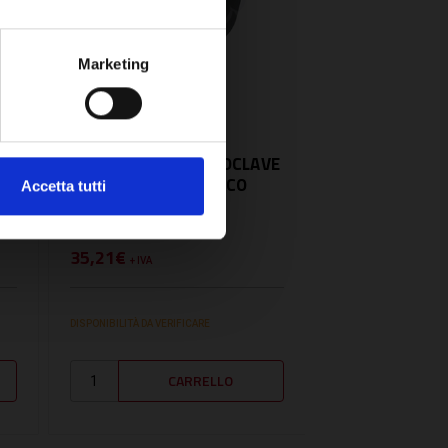
Marketing
SKU:
PM5G14
PRESSOSTATO AUTOCLAVE
SL
1-5 BAR CON ATTACCO
Accetta tutti
1/4` F - PM5G14
35,21€
+ IVA
DISPONIBILITÀ DA VERIFICARE