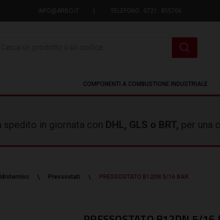
INFO@ARBO.IT
TELEFONO 0721 855706
icerca
COMPONENTI A COMBUSTIONE INDUSTRIALE
rà spedito in giornata con
DHL, GLS o BRT,
per una c
Idrotermici
Pressostati
PRESSOSTATO B12DN 5/16 BAR
PRESSOSTATO B12DN 5/16 