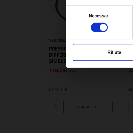
Selezione
Necessari
del
consenso
SKU:
SIME6211704
SK
PRESSOSTATO
P
Rifiuta
DIFFERENZIALE -
D
SIME6211704
B
118,09€
5
+ IVA
DISPONIBILE
DI