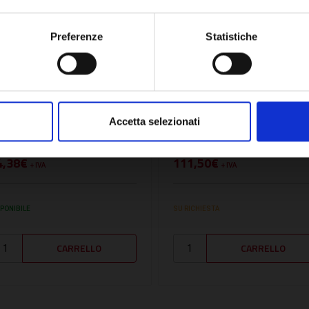
OK
Preferenze
Statistiche
U:
BA005641850
SKU:
FONDPRESSAC04
RESSOSTATO
PRESSOSTATO
Accetta selezionati
IFFERENZIALE -
DIFFERENZIALE -
A005641850
FONDPRESSAC04
4,38€
111,50€
+ IVA
+ IVA
SPONIBILE
SU RICHIESTA