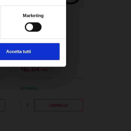
Marketing
SKU:
BE20144779
PRESSOSTATO
Accetta tutti
DIFFERENZIALE -
BE20144779
162,32€
+ IVA
DISPONIBILE