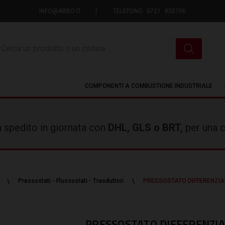
INFO@ARBO.IT
TELEFONO 0721 855706
icerca
COMPONENTI A COMBUSTIONE INDUSTRIALE
rà spedito in giornata con
DHL, GLS o BRT,
per una c
Pressostati - Flussostati - Trasduttori
PRESSOSTATO DIFFERENZIA
PRESSOSTATO DIFFERENZIA