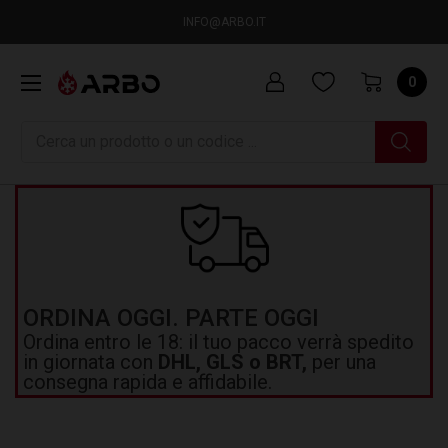
INFO@ARBO.IT
0
Ricerca
ORDINA OGGI. PARTE OGGI
Ordina entro le 18: il tuo pacco verrà spedito
in giornata con
DHL, GLS o BRT,
per una
consegna rapida e affidabile.