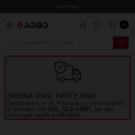
INFO@ARBO.IT
0
Ricerca
ORDINA OGGI. PARTE OGGI
Ordina entro le 18: il tuo pacco verrà spedito
in giornata con
DHL, GLS o BRT,
per una
consegna rapida e affidabile.