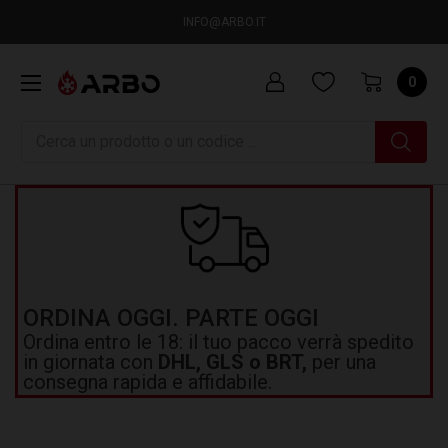
INFO@ARBO.IT
0
Ricerca
ORDINA OGGI. PARTE OGGI
Ordina entro le 18: il tuo pacco verrà spedito
in giornata con
DHL, GLS o BRT,
per una
consegna rapida e affidabile.