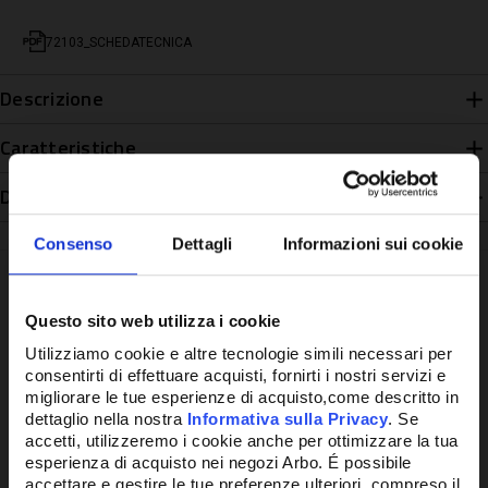
72103_SCHEDATECNICA
Descrizione
Caratteristiche
Disponibilità
Consenso
Dettagli
Informazioni sui cookie
Questo sito web utilizza i cookie
Potrebbe anche interessarti
Utilizziamo cookie e altre tecnologie simili necessari per
consentirti di effettuare acquisti, fornirti i nostri servizi e
migliorare le tue esperienze di acquisto,come descritto in
dettaglio nella nostra
Informativa sulla Privacy
. Se
accetti, utilizzeremo i cookie anche per ottimizzare la tua
esperienza di acquisto nei negozi Arbo. É possibile
accettare e gestire le tue preferenze ulteriori, compreso il