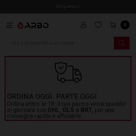
INFO@ARBO.IT
0
Ricerca
ORDINA OGGI. PARTE OGGI
Ordina entro le 18: il tuo pacco verrà spedito
in giornata con
DHL, GLS o BRT,
per una
consegna rapida e affidabile.