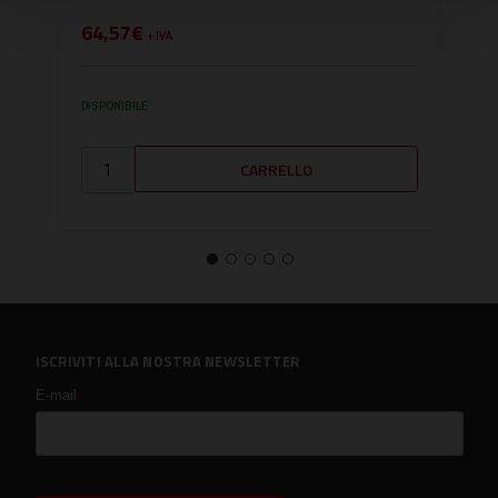
64,57€
399
+ IVA
DISPONIBILE
DISPO
ISCRIVITI ALLA NOSTRA NEWSLETTER