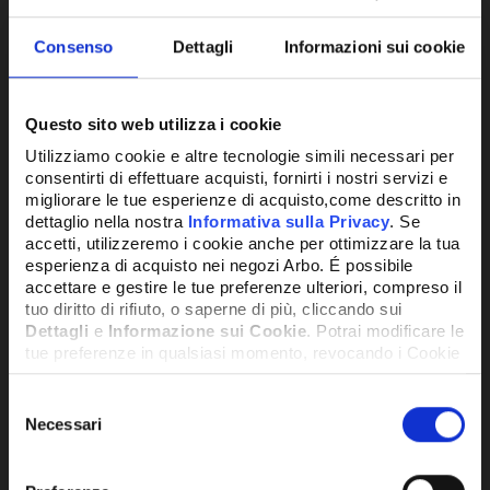
Consenso
Dettagli
Informazioni sui cookie
Questo sito web utilizza i cookie
Utilizziamo cookie e altre tecnologie simili necessari per
consentirti di effettuare acquisti, fornirti i nostri servizi e
RIDUTTORE FP6
migliorare le tue esperienze di acquisto,come descritto in
dettaglio nella nostra
Informativa sulla Privacy
. Se
accetti, utilizzeremo i cookie anche per ottimizzare la tua
64,57€
esperienza di acquisto nei negozi Arbo. É possibile
+ IVA
accettare e gestire le tue preferenze ulteriori, compreso il
tuo diritto di rifiuto, o saperne di più, cliccando sui
Dettagli
e
Informazione sui Cookie
. Potrai modificare le
DISPONIBILE
tue preferenze in qualsiasi momento, revocando i Cookie
precedentemente autorizzati, direttamente dalle
impostazioni del tuo browser.
Selezione
Necessari
del
consenso
Network Error