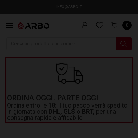
INFO@ARBO.IT
0
Ricerca
ORDINA OGGI. PARTE OGGI
Ordina entro le 18: il tuo pacco verrà spedito
in giornata con
DHL, GLS o BRT,
per una
consegna rapida e affidabile.