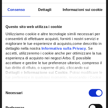
Consenso
Dettagli
Informazioni sui cookie
Questo sito web utilizza i cookie
Utilizziamo cookie e altre tecnologie simili necessari per
consentirti di effettuare acquisti, fornirti i nostri servizi e
migliorare le tue esperienze di acquisto,come descritto in
SCAMBIATORE DI CALORE A PIASTRE
dettaglio nella nostra
Informativa sulla Privacy
. Se
accetti, utilizzeremo i cookie anche per ottimizzare la tua
esperienza di acquisto nei negozi Arbo. É possibile
454,76€
accettare e gestire le tue preferenze ulteriori, compreso il
+ IVA
tuo diritto di rifiuto, o saperne di più, cliccando sui
Dettagli
e
Informazione sui Cookie
. Potrai modificare le
tue preferenze in qualsiasi momento, revocando i Cookie
DISPONIBILE
precedentemente autorizzati, direttamente dalle
impostazioni del tuo browser.
Selezione
Necessari
del
consenso
Network Error
Preferenze