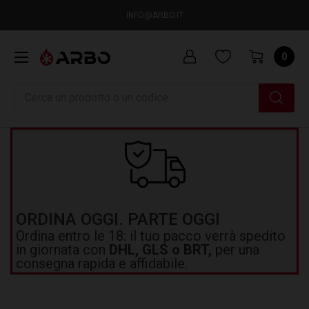
INFO@ARBO.IT
0
Ricerca
ORDINA OGGI. PARTE OGGI
Ordina entro le 18: il tuo pacco verrà spedito
in giornata con
DHL, GLS o BRT,
per una
consegna rapida e affidabile.