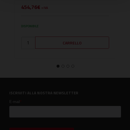
454,76€
224
+ IVA
DISPONIBILE
SU RI
ISCRIVITI ALLA NOSTRA NEWSLETTER