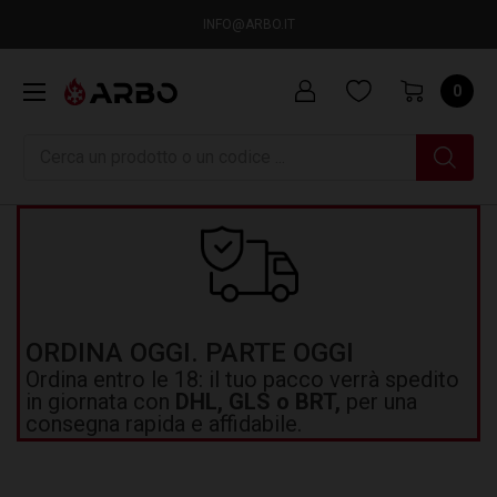
INFO@ARBO.IT
0
Ricerca
ORDINA OGGI. PARTE OGGI
Ordina entro le 18: il tuo pacco verrà spedito
in giornata con
DHL, GLS o BRT,
per una
consegna rapida e affidabile.