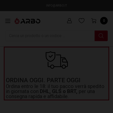
INFO@ARBO.IT
0
Ricerca
ORDINA OGGI. PARTE OGGI
Ordina entro le 18: il tuo pacco verrà spedito
in giornata con
DHL, GLS o BRT,
per una
consegna rapida e affidabile.