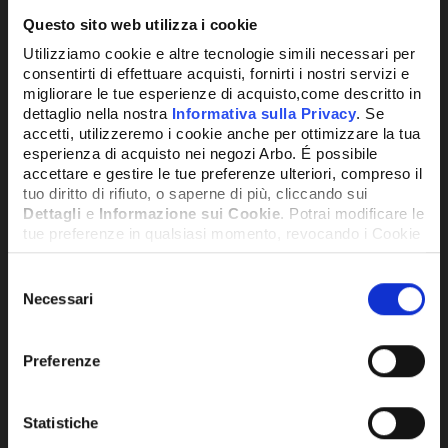
Alternativa compatibile
Questo sito web utilizza i cookie
Utilizziamo cookie e altre tecnologie simili necessari per
consentirti di effettuare acquisti, fornirti i nostri servizi e
migliorare le tue esperienze di acquisto,come descritto in
dettaglio nella nostra
Informativa sulla Privacy
. Se
accetti, utilizzeremo i cookie anche per ottimizzare la tua
esperienza di acquisto nei negozi Arbo. É possibile
accettare e gestire le tue preferenze ulteriori, compreso il
tuo diritto di rifiuto, o saperne di più, cliccando sui
Dettagli
e
Informazione sui Cookie
. Potrai modificare le
tue preferenze in qualsiasi momento, revocando i Cookie
precedentemente autorizzati, direttamente dalle
impostazioni del tuo browser.
Selezione
Necessari
del
consenso
Network Error
Preferenze
OK
SCAMBIATORE OR 16 PIASTRE MTS
SCA
Statistiche
NUOVO