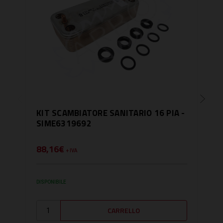
KIT SCAMBIATORE SANITARIO 16 PIA -
SCA
SIME6319692
PIA
ZB
88,16€
141
+ IVA
DISPONIBILE
DISPO