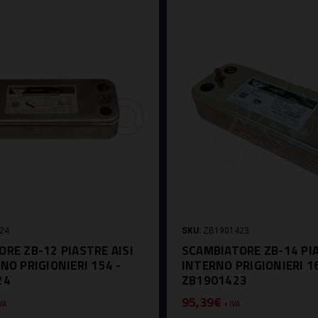
24
SKU:
ZB1901423
RE ZB-12 PIASTRE AISI
SCAMBIATORE ZB-14 PI
NO PRIGIONIERI 154 -
INTERNO PRIGIONIERI 1
24
ZB1901423
95,39€
IVA
+ IVA