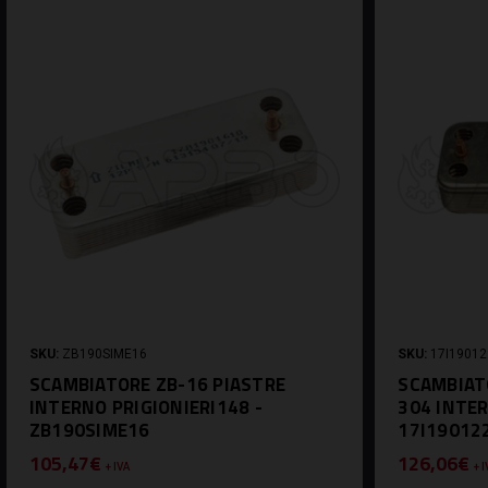
SKU:
ZB190SIME16
SKU:
17I19012
SCAMBIATORE ZB-16 PIASTRE
SCAMBIATO
INTERNO PRIGIONIERI148 -
304 INTER
ZB190SIME16
17I19012
105,47€
126,06€
+ IVA
+ 