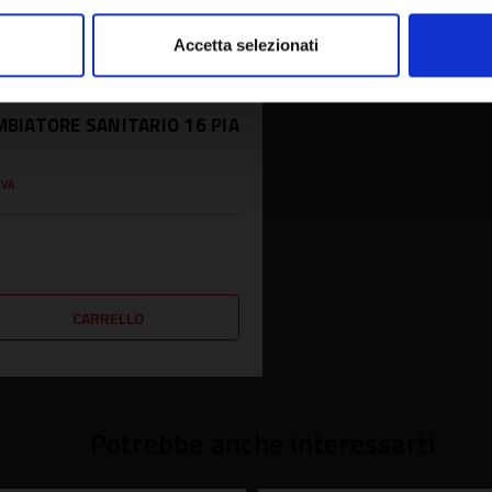
Accetta selezionati
319692
MBIATORE SANITARIO 16 PIA
IVA
Potrebbe anche interessarti