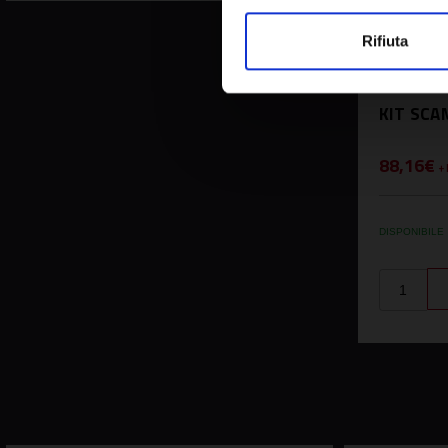
Rifiuta
SKU:
SIME6
KIT SCA
88,16€
+ 
DISPONIBILE