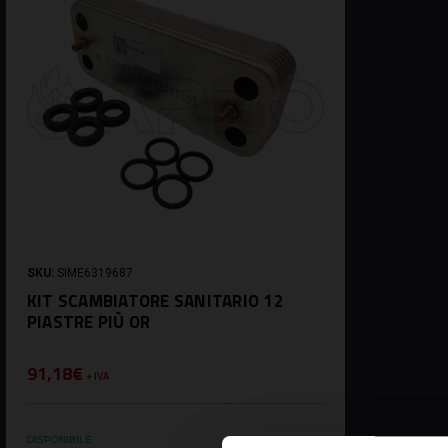
SKU:
SIME6319687
KIT SCAMBIATORE SANITARIO 12
PIASTRE PIÙ OR
91,18€
+ IVA
DISPONIBILE